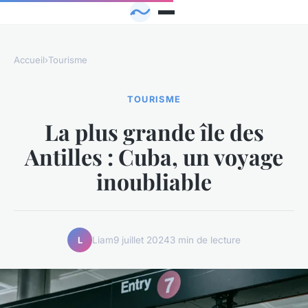
Accueil
›
Tourisme
TOURISME
La plus grande île des
Antilles : Cuba, un voyage
inoubliable
Liam
9 juillet 2024
3 min de lecture
L