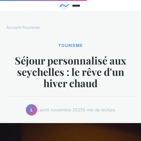
Accueil
›
Tourisme
TOURISME
Séjour personnalisé aux
seychelles : le rêve d'un
hiver chaud
Liam
5 novembre 2025
6 min de lecture
L