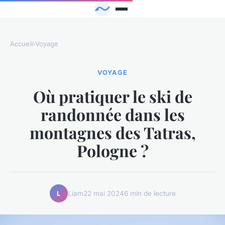
Accueil
›
Voyage
VOYAGE
Où pratiquer le ski de
randonnée dans les
montagnes des Tatras,
Pologne ?
Liam
22 mai 2024
6 min de lecture
L